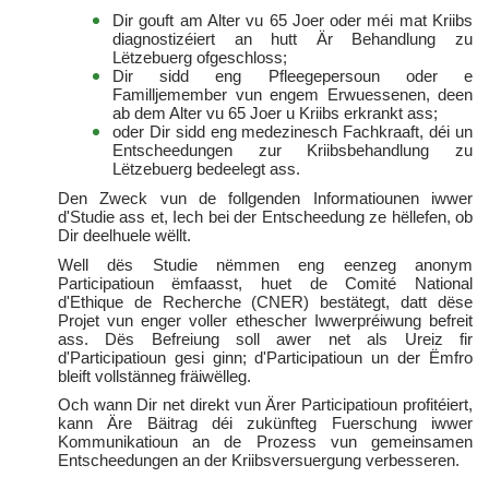
Dir gouft am Alter vu 65 Joer oder méi mat Kriibs
diagnostizéiert an hutt Är Behandlung zu
Lëtzebuerg ofgeschloss;
Dir sidd eng Pfleegepersoun oder e
Familljemember vun engem Erwuessenen, deen
ab dem Alter vu 65 Joer u Kriibs erkrankt ass;
oder Dir sidd eng medezinesch Fachkraaft, déi un
Entscheedungen zur Kriibsbehandlung zu
Lëtzebuerg bedeelegt ass.
Den Zweck vun de follgenden Informatiounen iwwer
d'Studie ass et, Iech bei der Entscheedung ze hëllefen, ob
Dir deelhuele wëllt.
Well dës Studie nëmmen eng eenzeg anonym
Participatioun ëmfaasst, huet de Comité National
d'Ethique de Recherche (CNER) bestätegt, datt dëse
Projet vun enger voller ethescher Iwwerpréiwung befreit
ass. Dës Befreiung soll awer net als Ureiz fir
d'Participatioun gesi ginn; d'Participatioun un der Ëmfro
bleift vollstänneg fräiwëlleg.
Och wann Dir net direkt vun Ärer Participatioun profitéiert,
kann Äre Bäitrag déi zukünfteg Fuerschung iwwer
Kommunikatioun an de Prozess vun gemeinsamen
Entscheedungen an der Kriibsversuergung verbesseren.