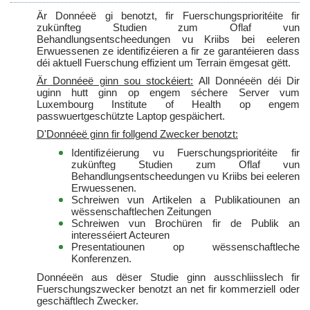
Är Donnéeë gi benotzt, fir Fuerschungsprioritéite fir
zukünfteg Studien zum Oflaf vun
Behandlungsentscheedungen vu Kriibs bei eeleren
Erwuessenen ze identifizéieren a fir ze garantéieren dass
déi aktuell Fuerschung effizient um Terrain ëmgesat gëtt.
Är Donnéeë ginn sou stockéiert:
All Donnéeën déi Dir
uginn hutt ginn op engem séchere Server vum
Luxembourg Institute of Health op engem
passwuertgeschützte Laptop gespäichert.
D'Donnéeë ginn fir follgend Zwecker benotzt:
Identifizéierung vu Fuerschungsprioritéite fir
zukünfteg Studien
zum Oflaf vun
Behandlungsentscheedungen vu Kriibs bei eeleren
Erwuessenen.
Schreiwen vun Artikelen a Publikatiounen an
wëssenschaftlechen Zeitungen
Schreiwen vun Brochüren fir de Publik an
interesséiert Acteuren
Presentatiounen op wëssenschaftleche
Konferenzen.
Donnéeën aus dëser Studie ginn ausschliisslech fir
Fuerschungszwecker benotzt an net fir kommerziell oder
geschäftlech Zwecker.