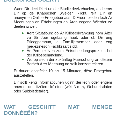
Wann Dir decidéiert un der Studie deelzehuelen, andeems
Dir op de Knäppchen „Weider" klickt, fëllt Dir en
anonymen Online-Froegebou aus. D'Froen bieden Iech Är
Meenungen an Erfahrungen an Ären eegene Wierder ze
deelen iwwer:
Äert Situatioun: ob Är Kriibserkrankung nom Alter
vu 65 Joer ugefaang huet, oder ob Dir eng
Pfleegpersoun, e Familljemember oder eng
medezinesch Fachkraaft sidd.
Är Perspektiven zum Entscheedungsprozess bei
der Kriibsbehandlung.
Worop sech déi zukünfteg Fuerschung an dësem
Beräch Ärer Meenung no sollt konzentréieren.
Et dauert ongeféier 10 bis 15 Minutten, dëse Froegebou
auszefëllen.
Dir sollt keng Informatiounen uginn déi Iech oder engem
aneren identifizéiere kéinten (wéi Nimm, Gebuertsdaten
oder Spidolsdetailer).
WAT GESCHITT MAT MENGE
DONNÉEËN?