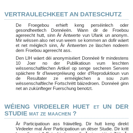
VERTRAULECHKEET AN DATESCHUTZ
De Froegebou erhieft keng perséinlech oder
gesondheetlech Donnéeën. Wann dir de Froebou
agereecht hutt, sinn Är Äntwerte vun Ufank un anonym.
Mir wëssen also net vun weem se kommen an dofir wäert
et net méiglech sinn, Är Äntwerten ze läschen nodeem
dem Froebou agereecht ass.
Den LIH wäert déi anonymiséiert Donnéeë fir mindestens
10 Joer no der Publikatioun vum leschten
wëssenschaftlechen Artikel op senge secheren Servere
späichere fir d'Iwwerpréiwung oder d’Reproduktioun vun
de Resultater ze erméiglechen a sou zum
wëssenschaftleche Fortschrëtt bäizedroen. Donnéeë ginn
net an zukünfteger Fuerschung benotzt.
WÉIENG VIRDEELER HUET et UN DER
STUDIE mat ze maachen ?
Är Participatioun ass fräiwëlleg. Dir hutt keng direkt
Virdeeler mat Ärer Participatioun un dëser Studie. Dir kritt