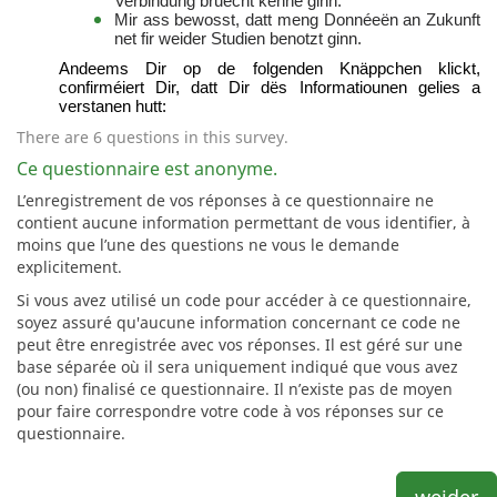
Verbindung bruecht kënne ginn.
Mir ass bewosst, datt meng Donnéeën an Zukunft
net fir weider Studien benotzt ginn.
Andeems Dir op de folgenden Knäppchen klickt,
confirméiert Dir, datt Dir dës Informatiounen gelies a
verstanen hutt:
There are 6 questions in this survey.
Ce questionnaire est anonyme.
L’enregistrement de vos réponses à ce questionnaire ne
contient aucune information permettant de vous identifier, à
moins que l’une des questions ne vous le demande
explicitement.
Si vous avez utilisé un code pour accéder à ce questionnaire,
soyez assuré qu'aucune information concernant ce code ne
peut être enregistrée avec vos réponses. Il est géré sur une
base séparée où il sera uniquement indiqué que vous avez
(ou non) finalisé ce questionnaire. Il n’existe pas de moyen
pour faire correspondre votre code à vos réponses sur ce
questionnaire.