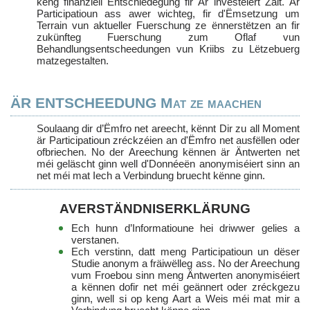
keng finanziell Entschiedegung fir Är investéiert Zäit. Är
Participatioun ass awer wichteg, fir d'Ëmsetzung um
Terrain vun aktueller Fuerschung ze ënnerstëtzen an fir
zukünfteg Fuerschung zum Oflaf vun
Behandlungsentscheedungen vun Kriibs zu Lëtzebuerg
matzegestalten.
ÄR ENTSCHEEDUNG Mat ze maachen
Soulaang dir d’Ëmfro net areecht, kënnt Dir zu all Moment
är Participatioun zréckzéien an d'Ëmfro net ausfëllen oder
ofbriechen. No der Areechung kënnen är Äntwerten net
méi geläscht ginn well d'Donnéeën anonymiséiert sinn an
net méi mat Iech a Verbindung bruecht kënne ginn.
AVERSTÄNDNISERKLÄRUNG
Ech hunn d’Informatioune hei driwwer gelies a
verstanen.
Ech verstinn, datt meng Participatioun un dëser
Studie anonym a fräiwëlleg ass. No der Areechung
vum Froebou sinn meng Äntwerten anonymiséiert
a kënnen dofir net méi geännert oder zréckgezu
ginn, well si op keng Aart a Weis méi mat mir a