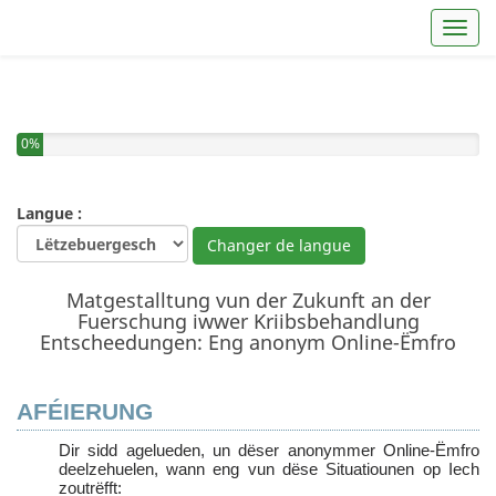
Toggl
0%
Langue :
Changer de langue
Matgestalltung vun der Zukunft an der
Fuerschung iwwer Kriibsbehandlung
Entscheedungen: Eng anonym Online-Ëmfro
AFÉIERUNG
Dir sidd agelueden, un dëser anonymmer Online-Ëmfro
deelzehuelen, wann eng vun dëse Situatiounen op Iech
zoutrëfft: