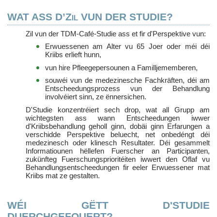
WAT ASS D’Zil VUN DER STUDIE?
Zil vun der TDM-Café-Studie ass et fir d'Perspektive vun:
Erwuessenen am Alter vu 65 Joer oder méi déi
Kriibs erlieft hunn,
vun hire Pfleegepersounen a Familljememberen,
souwéi vun de medezinesche Fachkräften, déi am
Entscheedungsprozess vun der Behandlung
involvéiert sinn, ze ënnersichen.
D'Studie konzentréiert sech drop, wat all Grupp am
wichtegsten ass wann Entscheedungen iwwer
d'Kriibsbehandlung geholl ginn, dobäi ginn Erfarungen a
verschidde Perspektive beluecht, net onbedéngt déi
medezinesch oder klinesch Resultater. Déi gesammelt
Informatiounen hëllefen Fuerscher an Participanten,
zukünfteg Fuerschungsprioritéiten iwwert den Oflaf vu
Behandlungsentscheedungen fir eeler Erwuessener mat
Kriibs mat ze gestalten.
WÉI GËTT D'STUDIE
DUERCHGEFOUERT?